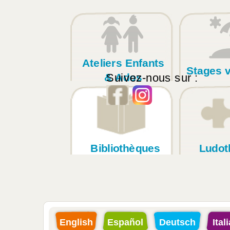
Ateliers Enfants
Stages 
Suivez-nous sur :
& Ados
Bibliothèques
Ludot
English
Español
Deutsch
Ital