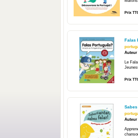
Martins
Prix TTC
Falas 
portug
Auteur
Le Fala
Jeuness
Prix TT
Sabes 
portug
Auteur
Apprene
chanson