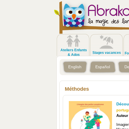
Ateliers Enfants
Stages vacances
Fo
& Ados
English
Español
De
Méthodes
Découv
portug
Auteur
Imagier