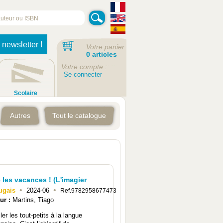
 newsletter !
Votre panier
0 articles
Votre compte :
Se connecter
Scolaire
Autres
Tout le catalogue
 les vacances ! (L'imagier
•
•
ugais
2024-06
Ref.9782958677473
ur :
Martins, Tiago
ler les tout-petits à la langue