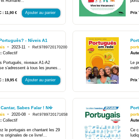
 et Romane...
portu
Ajouter au panier
 : 11,90 €
Prix 
Português? - Níveis A1
Por
•
•
ais
2023-11
port
Ref.9789720170200
 :
Collectif
Aute
s Português, niveaux A1-A2
Le p
e s'adressent à tous les jeunes...
méth
Ajouter au panier
C : 19,95 €
Prix 
Cantar, Sabes Falar ! N�
Por
•
•
ais
2020-08
port
Ref.9789720171658
 :
Collectif
Aute
z le portugais en chantant les 29
Ce c
s originales de ce livre!...
ludi