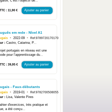
gaise, C’est l’objectif de...
Ajouter au panier
TTC : 11,90 €
tuguês em rede - Nível A1
•
•
ugais
2022-09
Ref.9789720170170
ur :
Castro, Catarina; P...
rojet portugais en réseau est une
ode pour l’apprentissage du...
Ajouter au panier
TTC : 39,95 €
tugais - Faux-débutants
•
•
ugais
2019-01
Ref.9782700508055
ur :
Lisa, Valente Pires
ahier d'exercices, très pratique et
que, a été conçu...