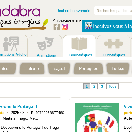
Recherche avancée
Suivez-nous sur :
Inscrivez-vous à la
rmations Adulte
Bibliothèques
Ludothèques
Animations
utsch
Italiano
العربية
Português
Türkçe
1
2
3
Tous
rons le Portugal !
Vive
•
•
ais
2025-08
port
Ref.9782958677480
 :
Martins, Tiago; Me...
Aute
 Découvrons le Portugal ! de Tiago
Eveil