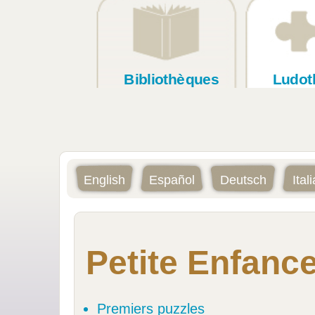
Bibliothèques
Ludot
English
Español
Deutsch
Ital
Petite Enfanc
Premiers puzzles