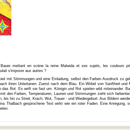
 Bauer mettant en scène la reine Malwida et ses sujets, les couleurs p
oulait s'imposer aux autres ?
 Spiel mit Stimmungen und eine Einladung, selbst den Farben Ausdruck zu ge
nach ihren Untertanen: Zuerst nach dem Blau. Ein Wirbel von Sanftheit und M
in das Rot. Es wirft sie fast um. Königin und Rot spielen wild miteinander. Ba
it den Farben, Temperaturen, Launen und Stimmungen zieht sich farbenlang u
ich, bis hin zu Streit, Krach, Wut, Trauer - und Wiedergeburt. Aus Bildern we
na Thalbach gesprochene Text wirkt wie ein roter Faden. Eine Anregung, 
ielen.