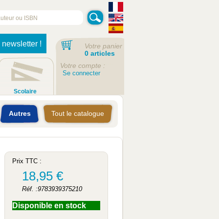
 newsletter !
Votre panier
0 articles
Votre compte :
Se connecter
Scolaire
Autres
Tout le catalogue
Prix TTC :
18,95 €
Réf. :9783939375210
Disponible en stock