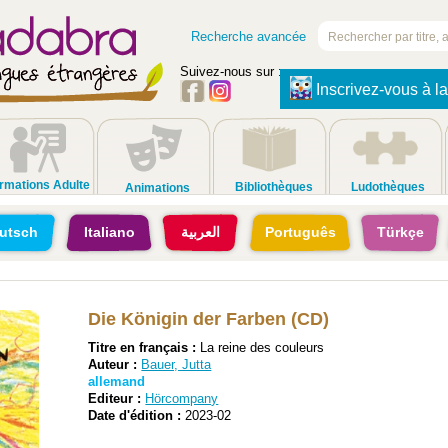
Recherche avancée
Suivez-nous sur :
Inscrivez-vous à la
rmations Adulte
Bibliothèques
Ludothèques
Animations
utsch
Italiano
العربية
Português
Türkçe
Die Königin der Farben (CD)
Titre en français :
La reine des couleurs
Auteur :
Bauer, Jutta
allemand
Editeur :
Hörcompany
Date d'édition :
2023-02