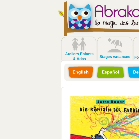
Ateliers Enfants
Stages vacances
Fo
& Ados
English
Español
De