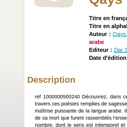
Titre en frança
Titre en alpha
Auteur :
Qays,
arabe
Editeur :
Dar 
Date d'édition
Description
ref 1000000500240 Découvrez, dans cet
travers ces poésies remplies de sagesse :
maîtrise puissante de la langue arabe. I
de sa mort que furent rassemblés l’ens
nombre, dont le sens est intemporel et 