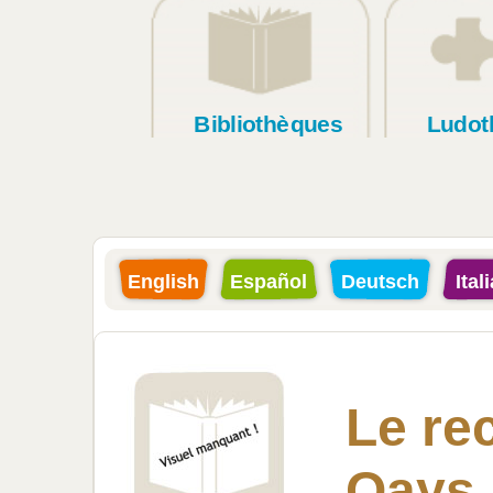
Bibliothèques
Ludot
English
Español
Deutsch
Ital
Le rec
Qays