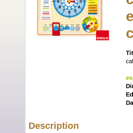
c
Ti
ca
es
Di
Ed
Da
Description