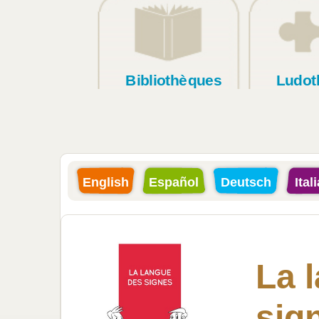
Bibliothèques
Ludot
English
Español
Deutsch
Ital
La 
sig