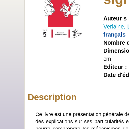
Auteur s
Verlaine,
français
Nombre d
Dimensio
cm
Editeur :
Date d'éd
Description
Ce livre est une présentation générale d
des explications sur ses particularités
pourra comprendre les mécanismes de f