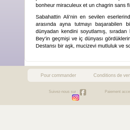
bonheur miraculeux et un chagrin sans fi
Sabahattin Ali’nin en sevilen eserler
arasında ayna tutmayı başarabilen bir
dünyadan kendini soyutlamış, sıradan bi
Bey’in geçmişi ve iç dünyası gördüklerim
Destansı bir aşk, mucizevi mutluluk ve 
Pour commander
Conditions de ve
Suivez-nous sur :
Paiement acce