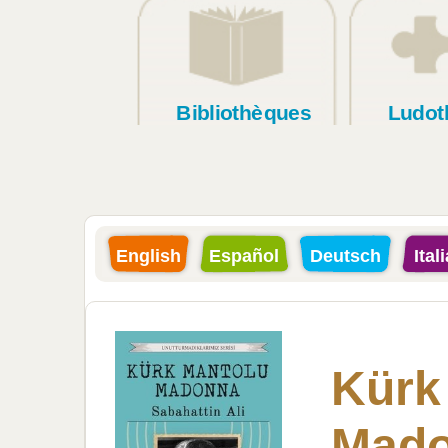
Bibliothèques
Ludot
English
Español
Deutsch
Ital
Kürk
Mad