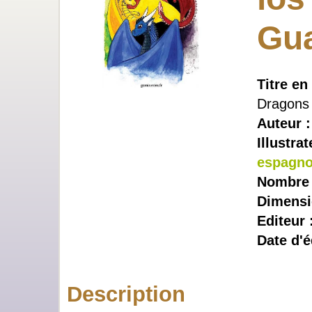
Gu
Titre en
Dragons
Auteur 
Illustrat
espagno
Nombre 
Dimensi
Editeur 
Date d'é
Description