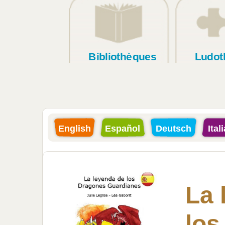
Bibliothèques
Ludot
English
Español
Deutsch
Ital
La 
los