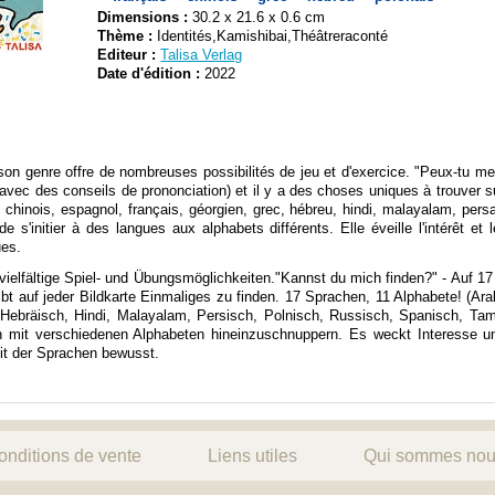
Dimensions :
30.2 x 21.6 x 0.6 cm
Thème :
Identités,Kamishibai,Théâtreraconté
Editeur :
Talisa Verlag
Date d'édition :
2022
 son genre offre de nombreuses possibilités de jeu et d'exercice. "Peux-tu m
avec des conseils de prononciation) et il y a des choses uniques à trouver 
 chinois, espagnol, français, géorgien, grec, hébreu, hindi, malayalam, persa
 s'initier à des langues aux alphabets différents. Elle éveille l'intérêt et le 
ues.
 vielfältige Spiel- und Übungsmöglichkeiten."Kannst du mich finden?" - Auf 17
bt auf jeder Bildkarte Einmaliges zu finden. 17 Sprachen, 11 Alphabete! (Ar
 Hebräisch, Hindi, Malayalam, Persisch, Polnisch, Russisch, Spanisch, Tami
hen mit verschiedenen Alphabeten hineinzuschnuppern. Es weckt Interesse
eit der Sprachen bewusst.
onditions de vente
Liens utiles
Qui sommes nou