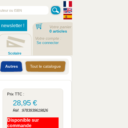
 newsletter !
Votre panier
0 articles
Votre compte :
Se connecter
Scolaire
Autres
Tout le catalogue
Prix TTC :
28,95 €
Réf. :9783939619826
Disponible sur
commande