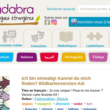
Recherche avancée
Suivez-nous sur :
Inscrivez-vous à la
rmations Adulte
Bibliothèques
Ludothèques
Animations
utsch
Italiano
العربية
Português
Türkçe
Ich bin einmalig! Kannst du mich
finden? Bildkartenversion-A4!
Titre en français :
Je suis unique ! Peux-tu me trouver ?
Version carte illustrée A4 !
Auteur :
Padmanabhan, Manjula
•
•
•
•
anglais
espagnol
allemand
arabe
turc
•
•
•
•
•
français
chinois
grec
hébreu
polonais