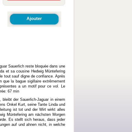
Ajouter
aguar Sauerlich reste bloquée dans une
Linda et sa cousine Hedwig Müntefering
le tout sauf digne de confiance. Après
n que la bague sigillaire extrêmement
présentes a un motif pour ce vol. Le
rée: 67 min
bleibt der Sauerlich-Jaguar in einem
ens Onkel Kurt, seine Tante Linda und
tung ist tot und der Wirt wirkt alles
edwig Müntefering am nächsten Morgen
rde. Es stellt sich heraus, dass jeder
lungen auf und ahnen nicht, in welche