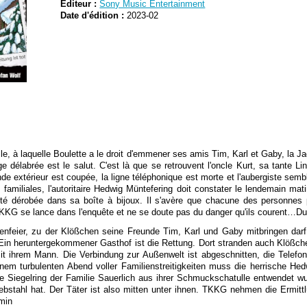
Editeur :
Sony Music Entertainment
Date d'édition :
2023-02
lle, à laquelle Boulette a le droit d'emmener ses amis Tim, Karl et Gaby, la J
e délabrée est le salut. C'est là que se retrouvent l'oncle Kurt, sa tante 
de extérieur est coupée, la ligne téléphonique est morte et l'aubergiste semb
amiliales, l'autoritaire Hedwig Müntefering doit constater le lendemain mati
 été dérobée dans sa boîte à bijoux. Il s'avère que chacune des personnes 
KKG se lance dans l'enquête et ne se doute pas du danger qu'ils courent…Du
nfeier, zu der Klößchen seine Freunde Tim, Karl und Gaby mitbringen darf, 
Ein heruntergekommener Gasthof ist die Rettung. Dort stranden auch Klößch
 ihrem Mann. Die Verbindung zur Außenwelt ist abgeschnitten, die Telefonlei
inem turbulenten Abend voller Familienstreitigkeiten muss die herrische H
le Siegelring der Familie Sauerlich aus ihrer Schmuckschatulle entwendet wu
bstahl hat. Der Täter ist also mitten unter ihnen. TKKG nehmen die Ermitt
min