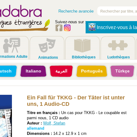
Recherche avancée
Suivez-nous sur :
Inscrivez-vous à la
rmations Adulte
Bibliothèques
Ludothèques
Animations
utsch
Italiano
العربية
Português
Türkçe
Ein Fall für TKKG - Der Täter ist unter
uns, 1 Audio-CD
Titre en français :
Un cas pour TKKG - Le coupable est
parmi nous, 1 CD audio
Auteur :
Wolf, Stefan
allemand
Dimensions :
14.2 x 12.9 x 1 cm