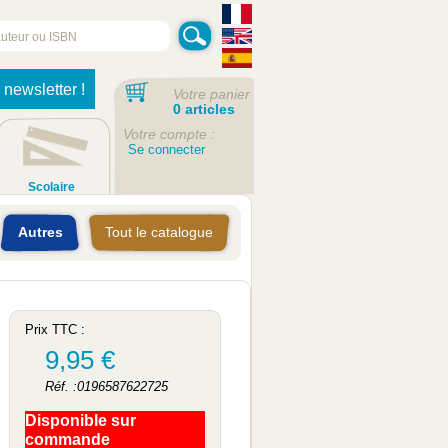
 newsletter !
Votre panier
0 articles
Votre compte :
Se connecter
Scolaire
Autres
Tout le catalogue
Prix TTC :
9,95 €
Réf. :0196587622725
Disponible sur
commande