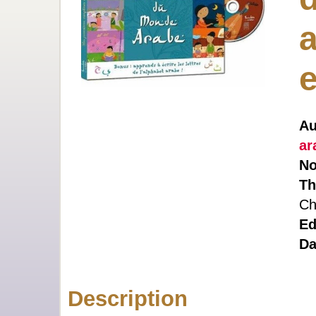
a
Au
ar
No
Th
Ch
Ed
Da
Description