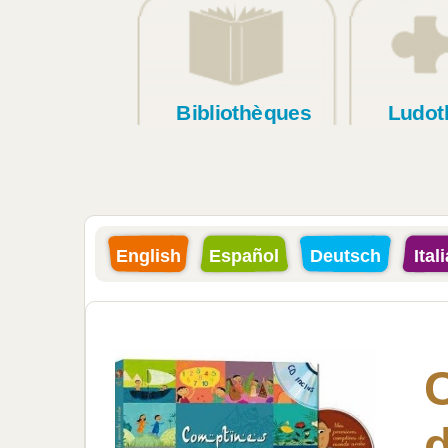
Bibliothèques
Ludot
English
Español
Deutsch
Ital