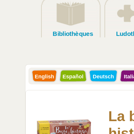
Bibliothèques
Ludot
English
Español
Deutsch
Ital
La 
hist