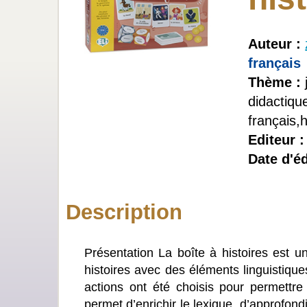
Auteur :
français
Thème :
didactiqu
français,h
Editeur 
Date d'éd
Description
Présentation La boîte à histoires est 
histoires avec des éléments linguistiques
actions ont été choisis pour permettr
permet d’enrichir le lexique, d’approfond