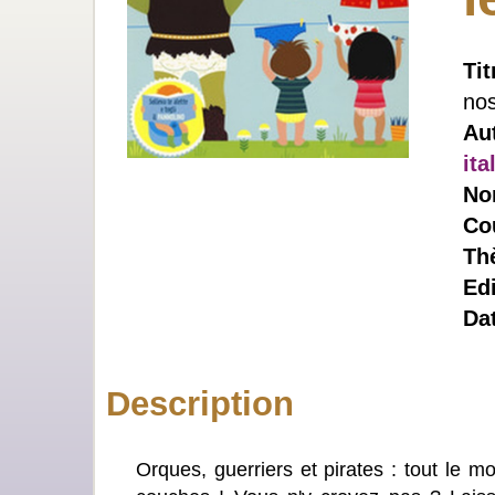
Tit
no
Au
ita
No
Co
Th
Ed
Dat
Description
Orques, guerriers et pirates : tout le