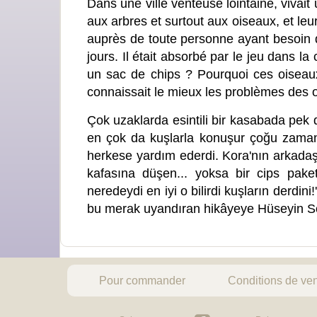
Dans une ville venteuse lointaine, vivait u
aux arbres et surtout aux oiseaux, et leu
auprès de toute personne ayant besoin d'
jours. Il était absorbé par le jeu dans la 
un sac de chips ? Pourquoi ces oiseaux o
connaissait le mieux les problèmes des 
Çok uzaklarda esintili bir kasabada pek 
en çok da kuşlarla konuşur çoğu zaman o
herkese yardım ederdi. Kora'nın arkadaş
kafasına düşen... yoksa bir cips pak
neredeydi en iyi o bilirdi kuşların derdin
bu merak uyandıran hikâyeye Hüseyin Sön
Pour commander
Conditions de ve