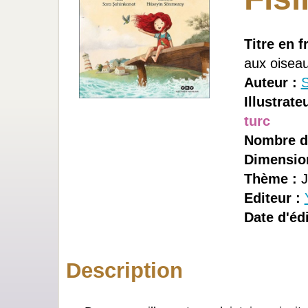
Titre en f
aux oisea
Auteur :
S
Illustrateu
turc
Nombre d
Dimensio
Thème :
J
Editeur :
Date d'édi
Description