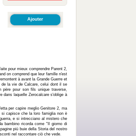
Ajouter
rfaite pour mieux comprendre Parent 2,
and on comprend que leur famille n'est
 remontent à avant la Grande Guerre et
de la vie de Calcare, celui dont il se
un père pour son fils unique traverse,
e dans laquelle Zerocalcare s'oblige à
fetta per capire meglio Genitore 2, ma
o si capisce che la loro famiglia non è
guerra, e si intrecciano al mistero che
 da bambino ricorda come "Il giorno di
 pagine più buie della Storia del nostro
 sconti nel raccontare ciò che vede.