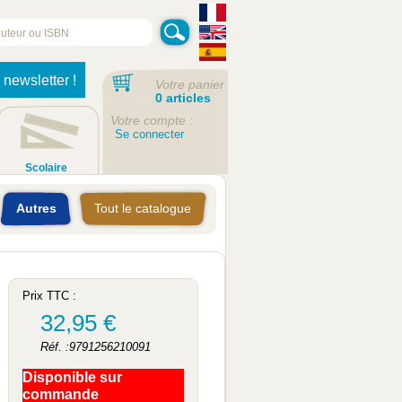
 newsletter !
Votre panier
0 articles
Votre compte :
Se connecter
Scolaire
Autres
Tout le catalogue
Prix TTC :
32,95 €
Réf. :9791256210091
Disponible sur
commande