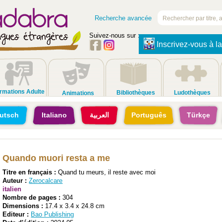
Recherche avancée
Suivez-nous sur :
Inscrivez-vous à la
rmations Adulte
Bibliothèques
Ludothèques
Animations
utsch
Italiano
العربية
Português
Türkçe
Quando muori resta a me
Titre en français :
Quand tu meurs, il reste avec moi
Auteur :
Zerocalcare
italien
Nombre de pages :
304
Dimensions :
17.4 x 3.4 x 24.8 cm
Editeur :
Bao Publishing