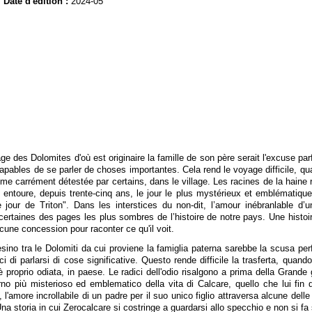
Date d'édition :
2024-05
ge des Dolomites d'où est originaire la famille de son père serait l'excuse pa
apables de se parler de choses importantes. Cela rend le voyage difficile, qu
me carrément détestée par certains, dans le village. Les racines de la haine
 entoure, depuis trente-cinq ans, le jour le plus mystérieux et emblématique 
e jour de Triton". Dans les interstices du non-dit, l’amour inébranlable d’
rtaines des pages les plus sombres de l’histoire de notre pays. Une histoir
ucune concession pour raconter ce qu'il voit.
sino tra le Dolomiti da cui proviene la famiglia paterna sarebbe la scusa per
di parlarsi di cose significative. Questo rende difficile la trasferta, quand
è proprio odiata, in paese. Le radici dell'odio risalgono a prima della Grande 
orno più misterioso ed emblematico della vita di Calcare, quello che lui fin
, l'amore incrollabile di un padre per il suo unico figlio attraversa alcune delle
 storia in cui Zerocalcare si costringe a guardarsi allo specchio e non si fa