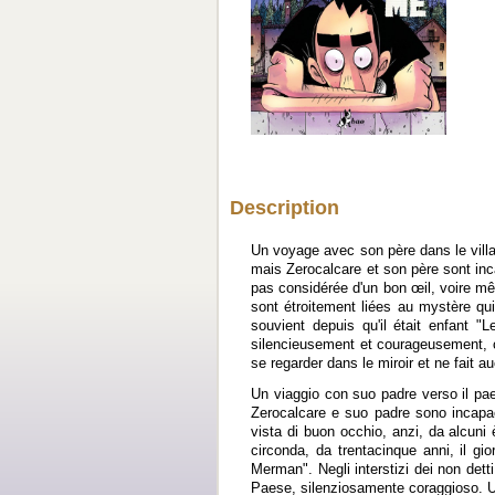
Description
Un voyage avec son père dans le villa
mais Zerocalcare et son père sont inc
pas considérée d'un bon œil, voire mê
sont étroitement liées au mystère qui
souvient depuis qu'il était enfant "L
silencieusement et courageusement, ce
se regarder dans le miroir et ne fait a
Un viaggio con suo padre verso il pae
Zerocalcare e suo padre sono incapaci 
vista di buon occhio, anzi, da alcuni 
circonda, da trentacinque anni, il gi
Merman". Negli interstizi dei non detti
Paese, silenziosamente coraggioso. Una