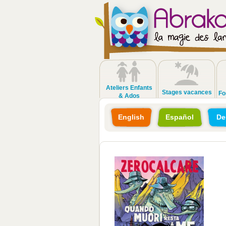
Ateliers Enfants
Stages vacances
Fo
& Ados
English
Español
De