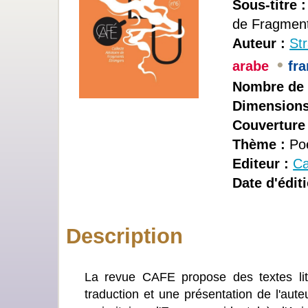
Sous-titre :
de Fragment
Auteur :
St
•
arabe
fr
Nombre de 
Dimensions
Couverture 
Thème :
Poé
Editeur :
Ca
Date d'éditi
Description
La revue CAFE propose des textes litt
traduction et une présentation de l'aut