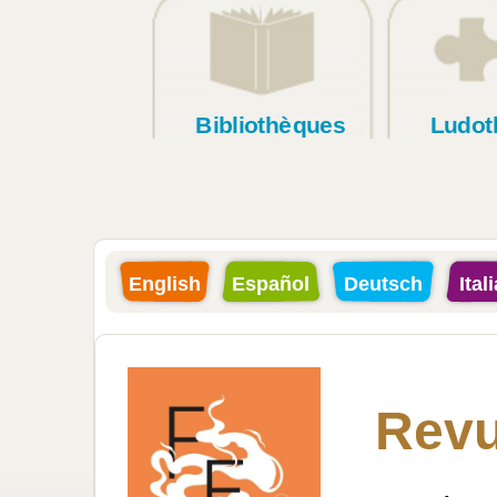
Bibliothèques
Ludot
English
Español
Deutsch
Ital
Revu