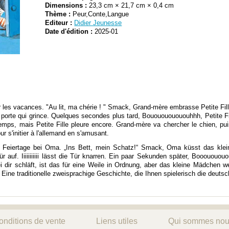
Dimensions :
23,3 cm × 21,7 cm × 0,4 cm
Thème :
Peur,Conte,Langue
Editeur :
Didier Jeunesse
Date d'édition :
2025-01
r les vacances. "Au lit, ma chérie ! " Smack, Grand-mère embrasse Petite Fill
fait la porte qui grince. Quelques secondes plus tard, Bououououououhhh, Petite Fil
temps, mais Petite Fille pleure encore. Grand-mère va chercher le chien, pui
ur s'initier à l'allemand en s'amusant.
e Feiertage bei Oma. „Ins Bett, mein Schatz!“ Smack, Oma küsst das klei
r auf. Iiiiiiiiiii lässt die Tür knarren. Ein paar Sekunden später, Booououo
i dir schläft, ist das für eine Weile in Ordnung, aber das kleine Mädchen 
 Eine traditionelle zweisprachige Geschichte, die Ihnen spielerisch die deuts
onditions de vente
Liens utiles
Qui sommes nou