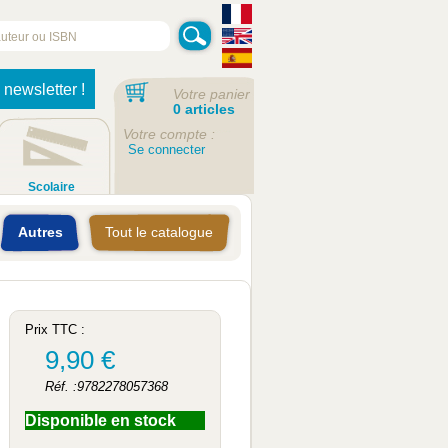
 newsletter !
Votre panier
0 articles
Votre compte :
Se connecter
Scolaire
Autres
Tout le catalogue
Prix TTC :
9,90 €
Réf. :9782278057368
Disponible en stock