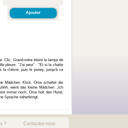
Ajouter
e. Clic, Grand-mère éteint la lampe de
le pleure. "J'ai peur" . "Et si la chatte
s la chèvre, puis le poney, jusqu'à ce
ne Mädchen. Klick, Oma schaltet die
uouhhh, weint das kleine Mädchen. „Ich
weint immer noch. Oma holt den Hund,
che Sprache näherbringt.
s ?
Contactez-nous