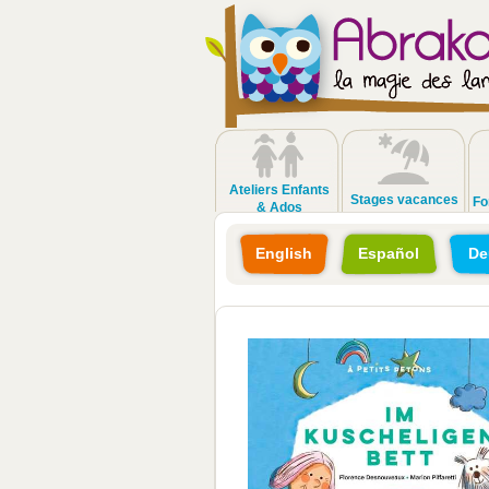
Ateliers Enfants
Stages vacances
Fo
& Ados
English
Español
De