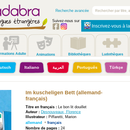
Recherche avancée
Suivez-nous sur :
Inscrivez-vous à la
rmations Adulte
Bibliothèques
Ludothèques
Animations
utsch
Italiano
العربية
Português
Türkçe
Im kuscheligen Bett (allemand-
français)
Titre en français :
Le bon lit douillet
Auteur :
Desnouveaux, Florence
Illustrateur :
Piffaretti, Marion
•
allemand
français
Nombre de pages :
24