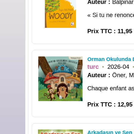
Auteur :
Balpina
« Si tu ne renonc
Prix TTC : 11,95
Orman Okulunda 
turc
•
2026-04
Auteur :
Öner, M
Chaque enfant asp
Prix TTC : 12,95
Arkadaşın ve Sen