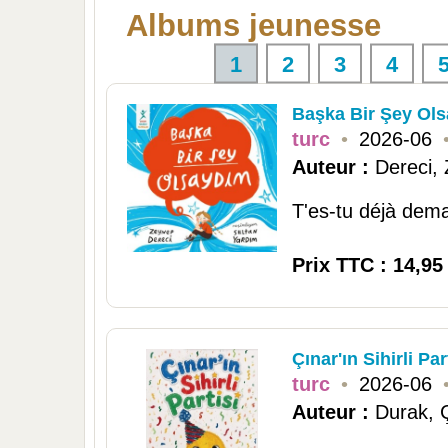
Albums jeunesse
1
2
3
4
Başka Bir Şey Ol
turc
•
2026-06
Auteur :
Dereci,
T'es-tu déjà dema
Prix TTC : 14,95
Çınar'ın Sihirli Par
turc
•
2026-06
Auteur :
Durak, 