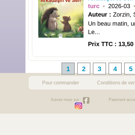
turc
•
2026-03
Auteur :
Zorzin, 
Un beau matin, un
Le...
Prix TTC : 13,50
1
2
3
4
5
Pour commander
Conditions de ve
Suivez-nous sur :
Paiement acce