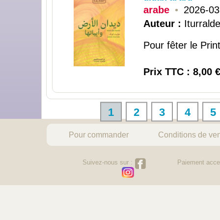
arabe
•
2026-03
Auteur :
Iturralde
Pour fêter le Pri
Prix TTC : 8,00 
1
2
3
4
5
Pour commander
Conditions de ve
Suivez-nous sur :
Paiement acce