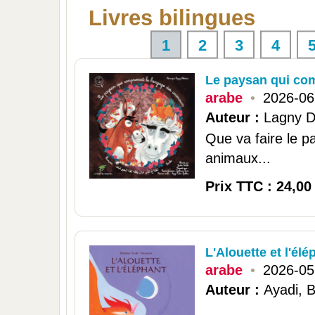
Livres bilingues
1
2
3
4
Le paysan qui com
arabe
•
2026-06
Auteur :
Lagny De
Que va faire le 
animaux...
Prix TTC : 24,00
L'Alouette et l'élé
arabe
•
2026-05
Auteur :
Ayadi, 