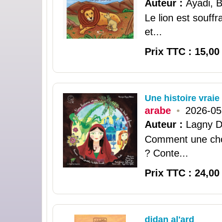
Auteur :
Ayadi, 
Le lion est souff
et...
Prix TTC : 15,00
Une histoire vraie
arabe
•
2026-05
Auteur :
Lagny De
Comment une chos
? Conte...
Prix TTC : 24,00
didan al'ard