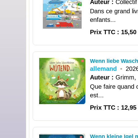
Auteur :
Collectif
Dans ce grand livr
enfants...
Prix TTC : 15,50
Wenn liebe Wasc
allemand
•
2026
Auteur :
Grimm,
Que faire quand o
est...
Prix TTC : 12,95
Wenn kleine Igel 