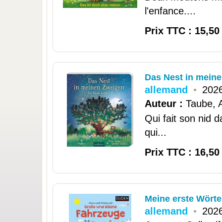
l'enfance....
Prix TTC : 15,50
Das Nest in mein
allemand
•
2026
Auteur :
Taube, 
Qui fait son nid 
qui...
Prix TTC : 16,50
Meine erste Wörte
allemand
•
2026