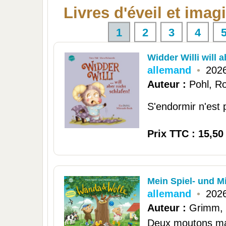
Livres d'éveil et imag
1
2
3
4
Widder Willi will a
allemand
•
2026
Auteur :
Pohl, R
S'endormir n'est p
Prix TTC : 15,50
Mein Spiel- und M
allemand
•
2026
Auteur :
Grimm,
Deux moutons mal