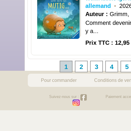
allemand
•
2026
Auteur :
Grimm,
Comment devenir c
y a...
Prix TTC : 12,95
1
2
3
4
5
Pour commander
Conditions de ve
Suivez-nous sur :
Paiement acce