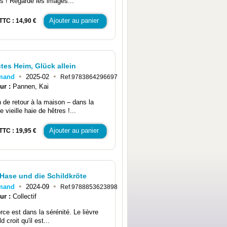
is ! Regarde les images...
Ajouter au panier
TTC : 14,90 €
tes Heim, Glück allein
•
•
emand
2025-02
Ref.9783864296697
ur :
Pannen, Kai
n de retour à la maison – dans la
 vieille haie de hêtres !...
Ajouter au panier
TTC : 19,95 €
 Hase und die Schildkröte
•
•
emand
2024-09
Ref.9788853623898
ur :
Collectif
rce est dans la sérénité. Le lièvre
d croit qu'il est...