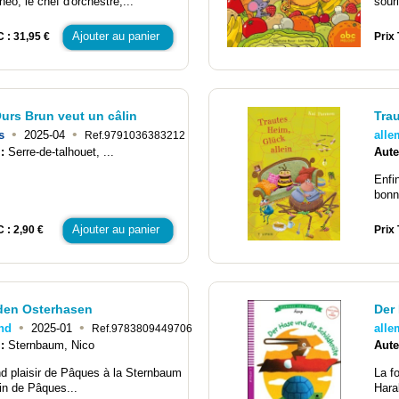
héo, le chef d'orchestre,...
sour
Ajouter au panier
C : 31,95 €
Prix 
Ours Brun veut un câlin
Trau
•
•
s
2025-04
all
Ref.9791036383212
 :
Serre-de-talhouet, ...
Aute
Enfi
bonne
Ajouter au panier
 : 2,90 €
Prix 
den Osterhasen
Der
•
•
nd
2025-01
all
Ref.9783809449706
 :
Sternbaum, Nico
Aute
d plaisir de Pâques à la Sternbaum
La fo
pin de Pâques...
Haral