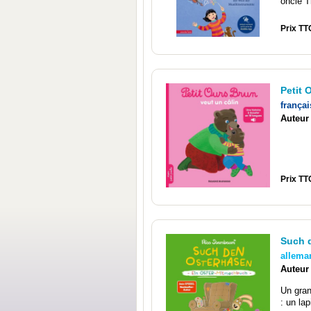
oncle T
Prix TT
Petit 
françai
Auteur
Prix TTC
Such 
allema
Auteur
Un gran
: un la