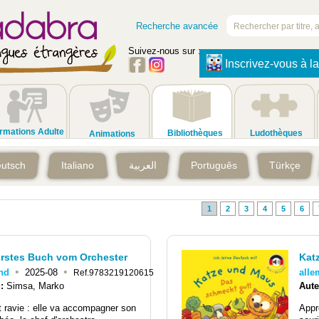
Recherche avancée
Suivez-nous sur :
Inscrivez-vous à la
rmations Adulte
Bibliothèques
Ludothèques
Animations
utsch
Italiano
العربية
Português
Türkçe
1
2
3
4
5
6
erstes Buch vom Orchester
Kat
•
•
nd
2025-08
all
Ref.9783219120615
 :
Simsa, Marko
Aute
t ravie : elle va accompagner son
Appr