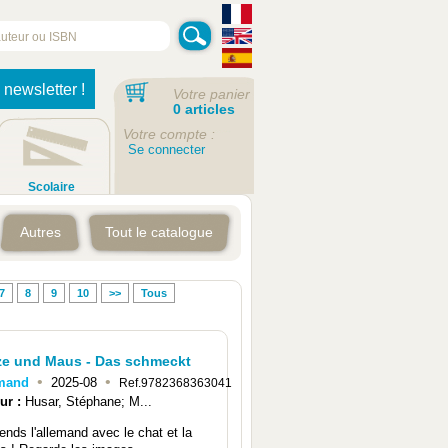
 newsletter !
Votre panier
0 articles
Votre compte :
Se connecter
Scolaire
Autres
Tout le catalogue
7
8
9
10
>>
Tous
ze und Maus - Das schmeckt
•
•
emand
2025-08
Ref.9782368363041
ur :
Husar, Stéphane; M...
ends l'allemand avec le chat et la