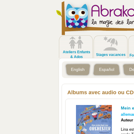
Ateliers Enfants
Stages vacances
Fo
& Ados
English
Español
De
Albums avec audio ou CD
Mein 
allema
Auteur
Lina es