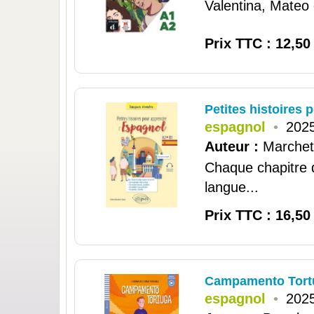
Valentina, Mateo e
Prix TTC : 12,50
Petites histoires 
espagnol
•
2025
Auteur :
Marchet
Chaque chapitre d
langue...
Prix TTC : 16,50
Campamento Tortug
espagnol
•
2025