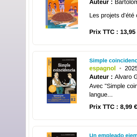
Auteur :
Bartolo
Les projets d'été 
Prix TTC : 13,95
Simple coincidenc
espagnol
•
2025
Auteur :
Alvaro G
Avec "Simple coin
langue...
Prix TTC : 8,99 
Un empleado ejemp