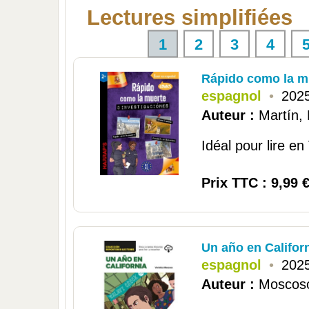
Lectures simplifiées
1
2
3
4
Rápido como la mu
espagnol
•
2025
Auteur :
Martín, 
Idéal pour lire en
Prix TTC : 9,99 
Un año en Califor
espagnol
•
2025
Auteur :
Moscoso