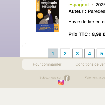
espagnol
•
2025
Auteur :
Paredes 
Envie de lire en e
Prix TTC : 8,99 
1
2
3
4
5
Pour commander
Conditions de ve
Suivez-nous sur :
Paiement acce