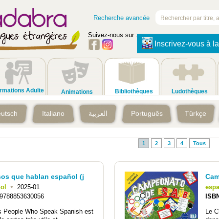
Recherche avancée
Suivez-nous sur :
Inscrivez-vous à la
rmations Adulte
Bibliothèques
Ludothèques
Animations
utsch
Italiano
العربية
Português
Türkçe
1
2
3
4
Tous
os que hablan español (j
Cam
•
ol
2025-01
esp
9788853630056
ISB
 People Who Speak Spanish est
Le C