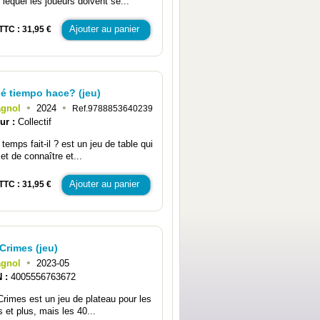
 lequel les joueurs doivent se...
Ajouter au panier
TTC : 31,95 €
é tiempo hace? (jeu)
•
•
agnol
2024
Ref.9788853640239
ur :
Collectif
temps fait-il ? est un jeu de table qui
et de connaître et...
Ajouter au panier
TTC : 31,95 €
Crimes (jeu)
•
agnol
2023-05
N :
4005556763672
Crimes est un jeu de plateau pour les
 et plus, mais les 40...