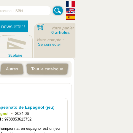
 newsletter !
Votre panier
0 articles
Votre compte :
Se connecter
Scolaire
Autres
Tout le catalogue
peonato de Espagnol (jeu)
•
agnol
2024-06
N :
9788853613752
hampionnat en espagnol est un jeu