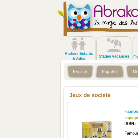
Ateliers Enfants
Stages vacances
Fo
& Ados
English
Español
De
Jeux de société
Famos
espagn
ISBN :
Famous