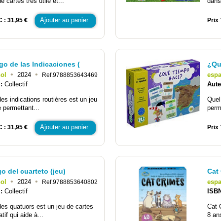
e cartes très utile et...
dans
Ajouter au panier
C : 31,95 €
Prix 
go de las Indicaciones (
¿Qu
•
•
ol
2024
esp
Ref.9788853643469
 :
Collectif
Aute
des indications routières est un jeu
Quel 
e permettant...
perm
Ajouter au panier
C : 31,95 €
Prix 
go del cuarteto (jeu)
Cat 
•
•
ol
2024
esp
Ref.9788853640802
 :
Collectif
ISB
des quatuors est un jeu de cartes
Cat 
atif qui aide à...
8 ans