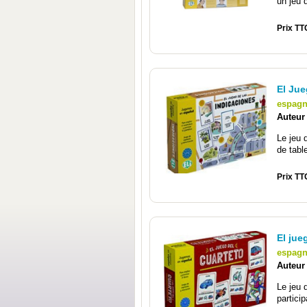
un jeu d
Prix TT
El Jue
espagn
Auteur
Le jeu 
de tabl
Prix TT
El jue
espagn
Auteur
Le jeu 
particip