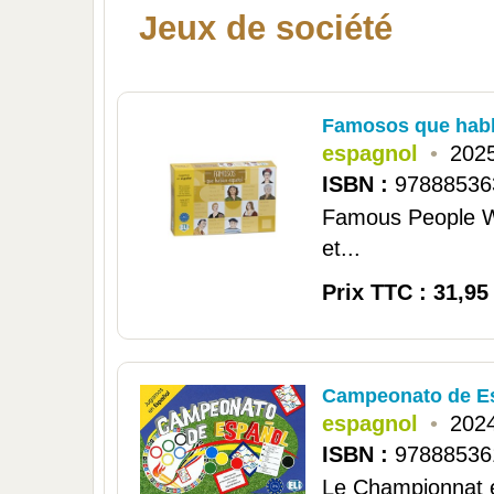
Jeux de société
Famosos que habl
espagnol
•
2025
ISBN :
97888536
Famous People Wh
et...
Prix TTC : 31,95
Campeonato de Es
espagnol
•
2024
ISBN :
97888536
Le Championnat e