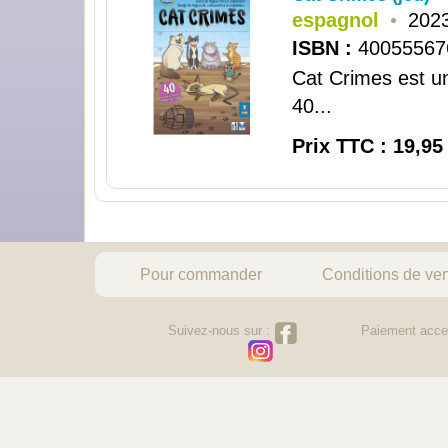
espagnol
•
2023
ISBN :
40055567
Cat Crimes est un
40...
Prix TTC : 19,95
Pour commander
Conditions de ve
Suivez-nous sur :
Paiement acce