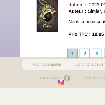
italien
•
2023-0
Auteur :
Simler, 
Nous connaissons t
Prix TTC : 19,95
1
2
3
Pour commander
Conditions de ve
Suivez-nous sur :
Paiement acce