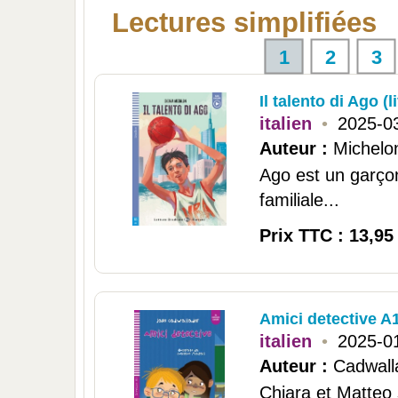
Lectures simplifiées
1
2
3
Il talento di Ago (
italien
•
2025-0
Auteur :
Michelo
Ago est un garçon 
familiale...
Prix TTC : 13,95
Amici detective A
italien
•
2025-0
Auteur :
Cadwall
Chiara et Matteo 