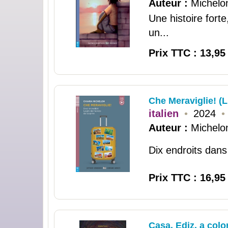
Auteur :
Michelo
Une histoire forte
un...
Prix TTC : 13,95
Che Meraviglie! (L
italien
•
2024
•
Auteur :
Michelo
Dix endroits dans
Prix TTC : 16,95
Casa. Ediz. a color