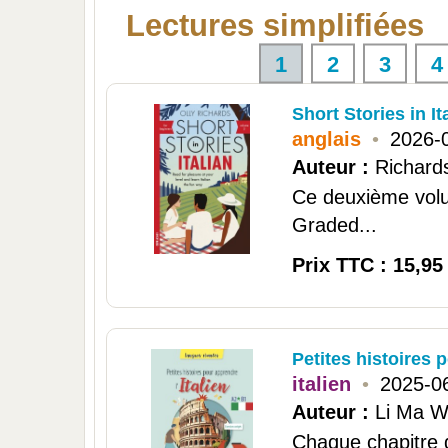
Lectures simplifiées
1
2
3
4
Short Stories in It
anglais
•
2026-
Auteur :
Richards
Ce deuxième volu
Graded...
Prix TTC : 15,95
Petites histoires 
italien
•
2025-0
Auteur :
Li Ma W
Chaque chapitre dé