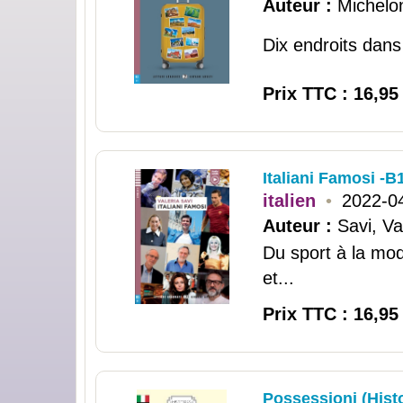
Auteur :
Michelo
Dix endroits dans
Prix TTC : 16,95
Italiani Famosi -B1
italien
•
2022-0
Auteur :
Savi, Va
Du sport à la mod
et...
Prix TTC : 16,95
Possessioni (Histo