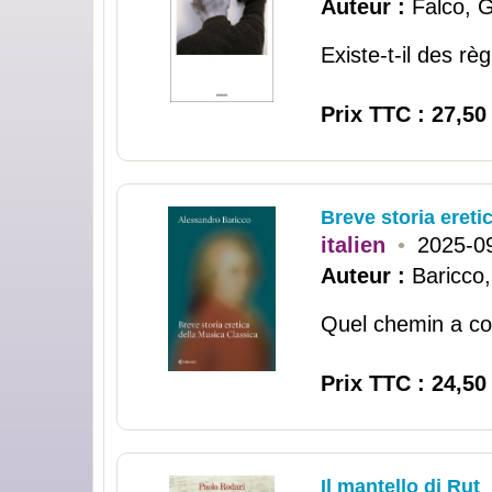
Auteur :
Falco, G
Existe-t-il des règ
Prix TTC : 27,50
Breve storia ereti
italien
•
2025-0
Auteur :
Baricco
Quel chemin a con
Prix TTC : 24,50
Il mantello di Rut