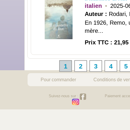
italien
•
2025-0
Auteur :
Rodari,
En 1926, Remo, u
mère...
Prix TTC : 21,95
1
2
3
4
5
Pour commander
Conditions de ve
Suivez-nous sur :
Paiement acce