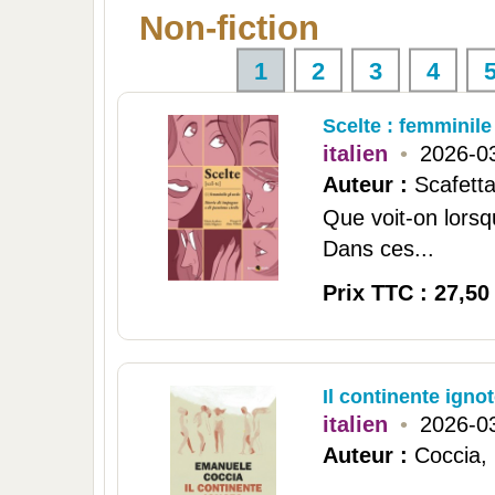
Non-fiction
1
2
3
4
Scelte : femminile
italien
•
2026-0
Auteur :
Scafetta
Que voit-on lorsq
Dans ces...
Prix TTC : 27,50
Il continente igno
italien
•
2026-0
Auteur :
Coccia,