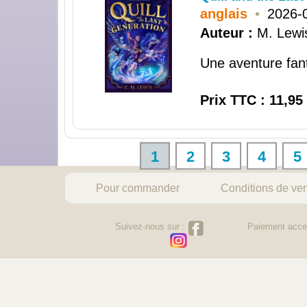
anglais
•
2026-
Auteur :
M. Lewi
Une aventure fant
Prix TTC : 11,95
1
2
3
4
5
Pour commander
Conditions de ve
Suivez-nous sur :
Paiement acce