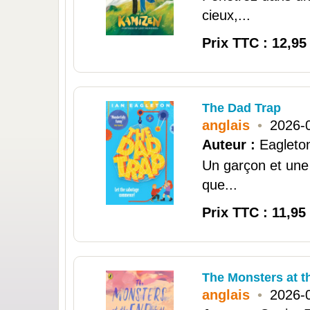
cieux,...
Prix TTC : 12,95
The Dad Trap
anglais
•
2026-
Auteur :
Eagleton
Un garçon et une 
que...
Prix TTC : 11,95
The Monsters at t
anglais
•
2026-