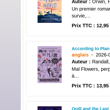
Auteur :
Orwin, 
Un premier roman 
survie,...
Prix TTC : 12,95
According to Plan
anglais
•
2026-
Auteur :
Randall,
Mal Flowers, perp
à...
Prix TTC : 13,95
Quill and the Last