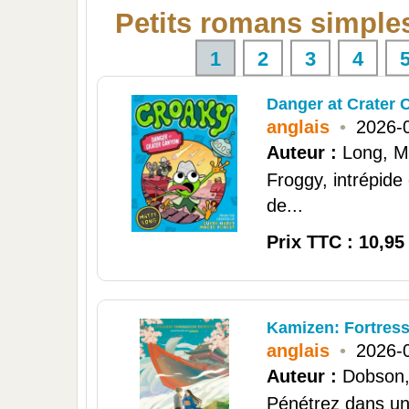
Petits romans simple
1
2
3
4
Danger at Crater 
anglais
•
2026-
Auteur :
Long, M
Froggy, intrépide 
de...
Prix TTC : 10,95
Kamizen: Fortres
anglais
•
2026-
Auteur :
Dobson,
Pénétrez dans un