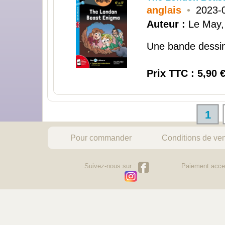
anglais
•
2023-
Auteur :
Le May,
Une bande dessiné
Prix TTC : 5,90 
1
Pour commander
Conditions de ve
Suivez-nous sur :
Paiement acce