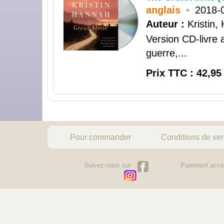
anglais
•
2018-
Auteur :
Kristin,
Version CD-livre a
guerre,...
Prix TTC : 42,95
Pour commander
Conditions de ve
Suivez-nous sur :
Paiement acce