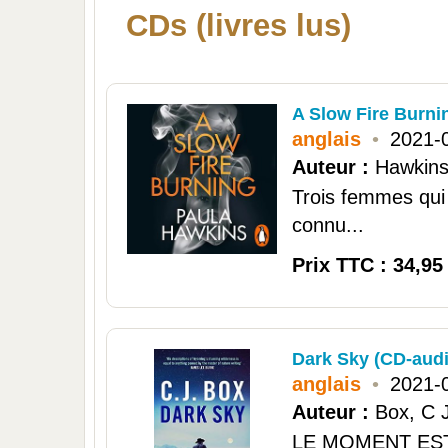
CDs (livres lus)
A Slow Fire Burni
anglais
•
2021-
Auteur :
Hawkins
Trois femmes qui
connu...
Prix TTC : 34,95
Dark Sky (CD-aud
anglais
•
2021-
Auteur :
Box, C 
LE MOMENT EST V