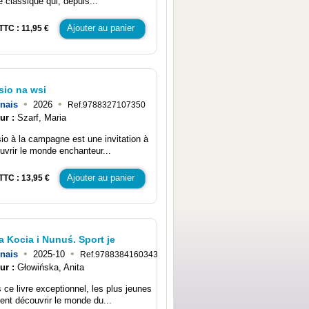
e classique qui, depuis...
Ajouter au panier
TTC : 11,95 €
sio na wsi
•
•
nais
2026
Ref.9788327107350
ur :
Szarf, Maria
io à la campagne est une invitation à
uvrir le monde enchanteur...
Ajouter au panier
TTC : 13,95 €
a Kocia i Nunuś. Sport je
•
•
nais
2025-10
Ref.9788384160343
ur :
Głowińska, Anita
 ce livre exceptionnel, les plus jeunes
ent découvrir le monde du...