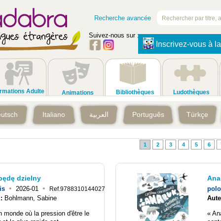
Recherche avancée
Suivez-nous sur :
Inscrivez-vous à la
rmations Adulte
Bibliothèques
Ludothèques
Animations
utsch
Italiano
العربية
Português
Türkçe
1
2
3
4
5
6
będę dzielny
Anar
•
•
is
2026-01
polo
Ref.9788310144027
 :
Bohlmann, Sabine
Aute
 monde où la pression d'être le
« An