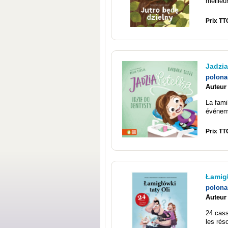
meilleur
Prix TT
Jadzia
polona
Auteur
La fami
événeme
Prix TT
Łamigł
polona
Auteur
24 cass
les rés