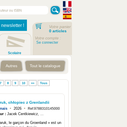
 newsletter !
Votre panier
0 articles
Votre compte :
Se connecter
Scolaire
Autres
Tout le catalogue
7
8
9
10
>>
Tous
uk, chłopiec z Grenlandii
•
•
nais
2026
Ref.9788310145000
ur :
Jacek Centkiewicz, ...
aruk, le garçon du Groenland » est un