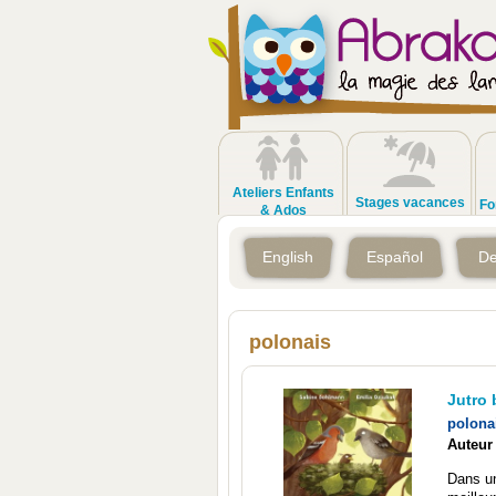
Ateliers Enfants
Stages vacances
Fo
& Ados
English
Español
De
polonais
Jutro 
polona
Auteur
Dans un