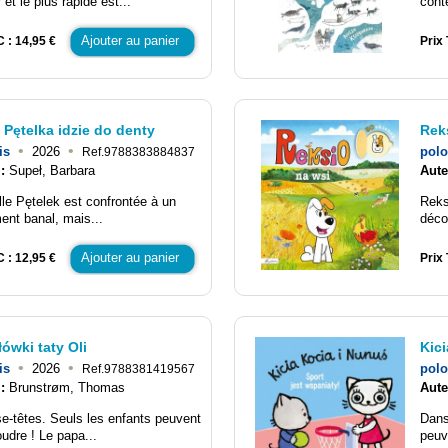
 et le plus rapide est...
cont
Ajouter au panier
C : 14,95 €
Prix 
 Pętelka idzie do denty
Rek
•
•
is
2026
polo
Ref.9788383884837
 :
Supeł, Barbara
Aute
lle Pętelek est confrontée à un
Reks
nt banal, mais...
déco
Ajouter au panier
C : 12,95 €
Prix 
ówki taty Oli
Kici
•
•
is
2026
polo
Ref.9788381419567
 :
Brunstrøm, Thomas
Aute
e-têtes. Seuls les enfants peuvent
Dans
oudre ! Le papa...
peuv