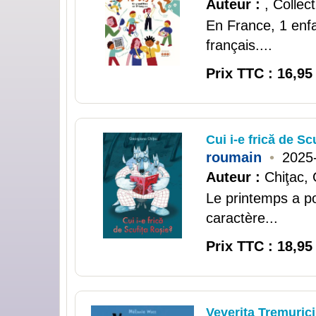
Auteur :
, Collect
En France, 1 enfa
français....
Prix TTC : 16,95
Cui i-e frică de S
roumain
•
2025
Auteur :
Chiţac,
Le printemps a po
caractère...
Prix TTC : 18,95
Veverița Tremuric