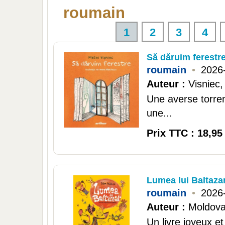
roumain
1
2
3
4
Să dăruim ferestr
roumain
•
2026
Auteur :
Visniec,
Une averse torrent
une...
Prix TTC : 18,95
Lumea lui Baltaza
roumain
•
2026
Auteur :
Moldova
Un livre joyeux e