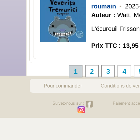
roumain
•
2025
Auteur :
Watt, M
L'écureuil Frisson
Prix TTC : 13,95
1
2
3
4
Pour commander
Conditions de ve
Suivez-nous sur :
Paiement acce