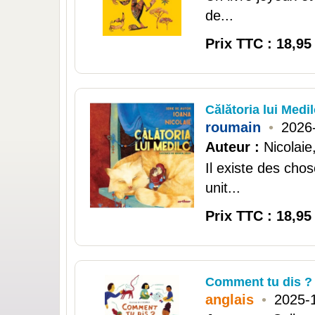
de...
Prix TTC : 18,95
Călătoria lui Medi
roumain
•
2026
Auteur :
Nicolaie
Il existe des cho
unit...
Prix TTC : 18,95
Comment tu dis ? (
anglais
•
2025-