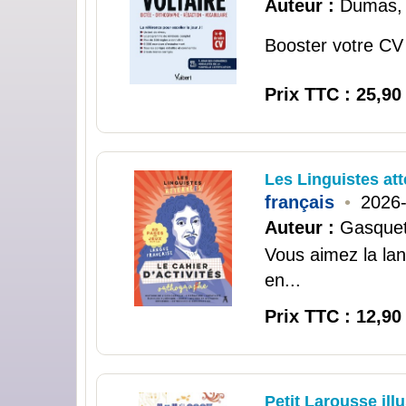
Auteur :
Dumas,
Booster votre CV e
Prix TTC : 25,90
Les Linguistes att
français
•
2026
Auteur :
Gasquet
Vous aimez la la
en...
Prix TTC : 12,90
Petit Larousse illu