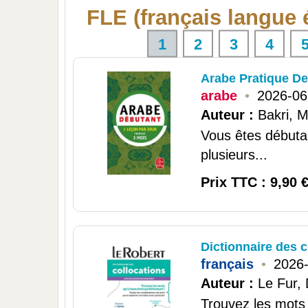
FLE (français langue 
1
2
3
4
Arabe Pratique D
arabe
•
2026-06
Auteur :
Bakri, 
Vous êtes débutan
plusieurs...
Prix TTC : 9,90 
Dictionnaire des c
français
•
2026
Auteur :
Le Fur,
Trouvez les mots 