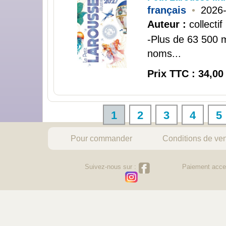
français
•
2026
Auteur :
collectif
-Plus de 63 500 m
noms...
Prix TTC : 34,00
1
2
3
4
5
Pour commander
Conditions de ve
Suivez-nous sur :
Paiement acce