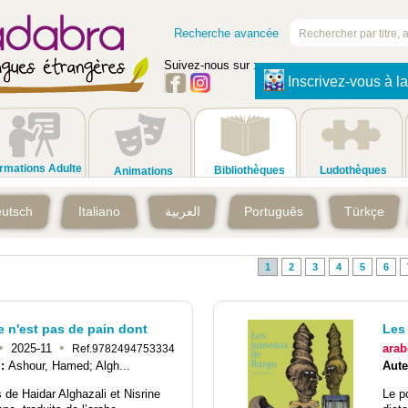
Recherche avancée
Suivez-nous sur :
Inscrivez-vous à la
rmations Adulte
Bibliothèques
Ludothèques
Animations
utsch
Italiano
العربية
Português
Türkçe
1
2
3
4
5
6
e n'est pas de pain dont
Les
•
•
2025-11
arab
Ref.9782494753334
 :
Ashour, Hamed; Algh...
Aute
de Haidar Alghazali et Nisrine
Le po