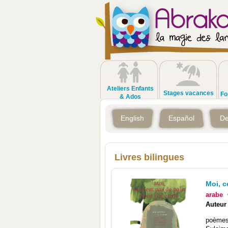
Ateliers Enfants
Stages vacances
Fo
& Ados
English
Español
De
Livres bilingues
Moi, c
arabe
Auteur
poèmes 