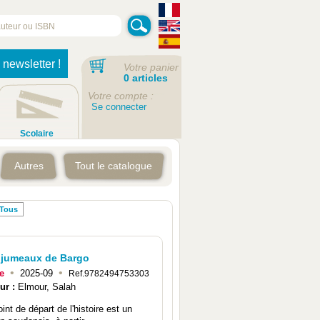
 newsletter !
Votre panier
0 articles
Votre compte :
Se connecter
Scolaire
Autres
Tout le catalogue
Tous
 jumeaux de Bargo
•
•
e
2025-09
Ref.9782494753303
ur :
Elmour, Salah
int de départ de l'histoire est un