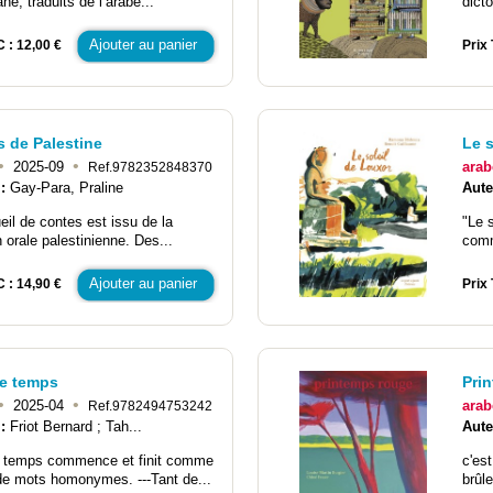
ne, traduits de l’arabe...
dicto
Ajouter au panier
C : 12,00 €
Prix 
 de Palestine
Le s
•
•
2025-09
arab
Ref.9782352848370
 :
Gay-Para, Praline
Aute
eil de contes est issu de la
"Le s
n orale palestinienne. Des...
comm
Ajouter au panier
C : 14,90 €
Prix 
de temps
Pri
•
•
2025-04
arab
Ref.9782494753242
 :
Friot Bernard ; Tah...
Aute
e temps commence et finit comme
c'es
de mots homonymes. ---Tant de...
brûle