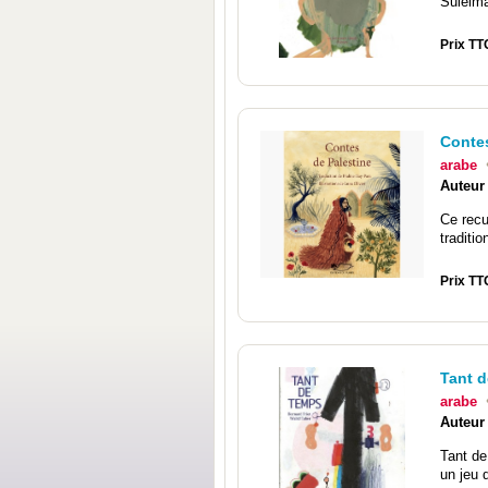
Suleima
Prix TT
Contes
arabe
Auteur
Ce recu
traditio
Prix TT
Tant 
arabe
Auteur
Tant d
un jeu 