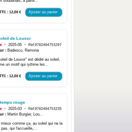
n soudanais, à partir...
Ajouter au panier
TTC : 12,00 €
oleil de Louxor
•
•
e
2025-05
Ref.9782494753297
ur :
Badescu, Ramona
oleil de Louxor" est dédié au soleil,
e un motif qui rythme les...
Ajouter au panier
TTC : 12,00 €
ntemps rouge
•
•
e
2025-03
Ref.9782494753235
ur :
Martin Burgier, Lou...
t mieux comme ça, au soleil qui ne la
 pas, qui l'accueille,...