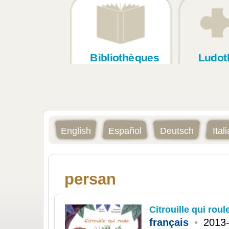
Bibliothèques
Ludot
English
Español
Deutsch
Ital
persan
Citrouille qui roul
français
•
2013