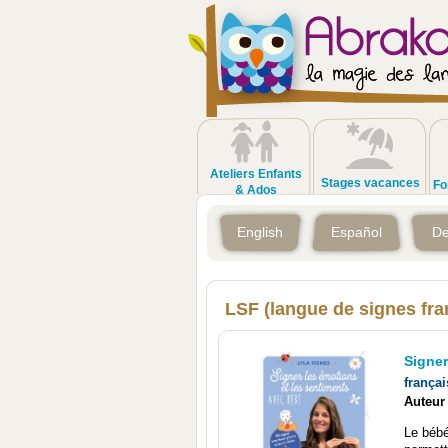
Ateliers Enfants
Stages vacances
Fo
& Ados
English
Español
De
LSF (langue de signes fra
Signer
françai
Auteur
Le bébé