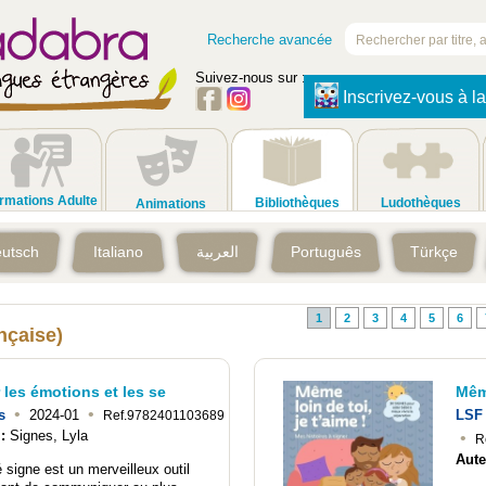
Recherche avancée
Suivez-nous sur :
Inscrivez-vous à la
rmations Adulte
Bibliothèques
Ludothèques
Animations
utsch
Italiano
العربية
Português
Türkçe
1
2
3
4
5
6
nçaise)
 les émotions et les se
Même
•
•
s
2024-01
LSF 
Ref.9782401103689
 :
Signes, Lyla
•
R
Aute
 signe est un merveilleux outil