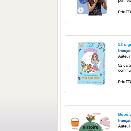
permett
Prix TT
52 si
françai
Auteur
52 cart
communi
Prix TTC
Bébé v
françai
Auteur