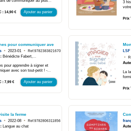
ant de communiquer au plus...
3 hi
votr
Ajouter au panier
C : 14,90 €
Prix 
gnes pour communiquer ave
Mon
•
•
s
2023-01
LSF 
Ref.9782383821670
 :
Bénédicte Fabert,...
•
R
Aute
es pour apprendre à signer et
quer avec son tout-petit ! -...
La l
form
Ajouter au panier
 : 7,99 €
Prix 
isite la ferme
Com
•
•
s
2022-08
fran
Ref.9782806311856
 :
Langue au chat
Aute