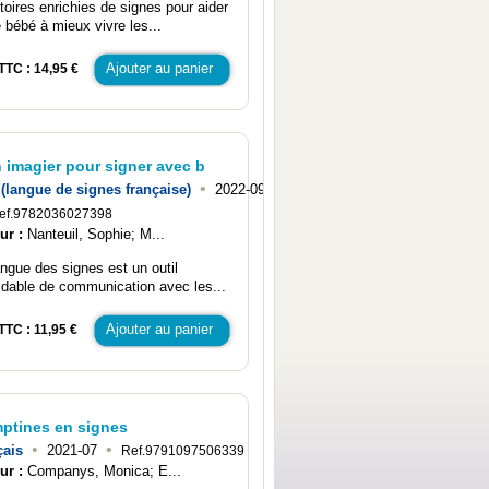
stoires enrichies de signes pour aider
e bébé à mieux vivre les...
Ajouter au panier
TTC : 14,95 €
 imagier pour signer avec b
•
(langue de signes française)
2022-09
ef.9782036027398
ur :
Nanteuil, Sophie; M...
angue des signes est un outil
idable de communication avec les...
Ajouter au panier
TTC : 11,95 €
ptines en signes
•
•
çais
2021-07
Ref.9791097506339
ur :
Companys, Monica; E...