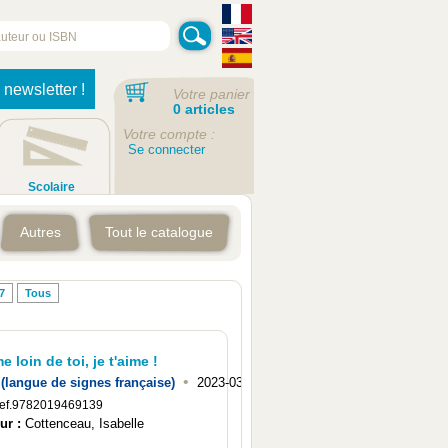
 newsletter !
Votre panier
0 articles
Votre compte :
Se connecter
Scolaire
Autres
Tout le catalogue
7
Tous
 loin de toi, je t'aime !
•
(langue de signes française)
2023-03
ef.9782019469139
ur :
Cottenceau, Isabelle