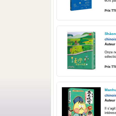
écrit pa
Prix TT
Shàon
chinoi
Auteur
Onze n
sélecti
Prix TT
Manhu
chinoi
Auteur
Il s’ag
intéres