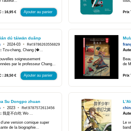
r l'auteur...
tous
Ajouter au panier
C : 16,95 €
Prix 
ián dú táiwān duǎnp
Mula
•
•
s
2024-03
fran
Ref.9786263556829
 :
Tzu-chang, Chang (�...
Aute
ouvelles soigneusement
Beau
onnées par le professeur Chang...
de Mu
Ajouter au panier
C : 28,50 €
Prix 
a Su Dongpo zhuan
L'A
•
•
s
2023
chin
Ref.9787572613456
 :
我是不白吃 Wo ...
Aute
it d’une version comique super
Le v
sante de la biographie...
band