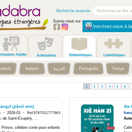
Recherche avancée
Suivez-nous sur :
Inscrivez-vous à la
rmations Adulte
Bibliothèques
Ludothèques
Animations
utsch
Italiano
العربية
Português
Türkçe
1
2
3
4
5
6
ángzǐ (jiǎntǐ shū)
Xie 
•
•
s
2026-01
fran
Ref.9787521777963
 :
de Saint-Exupéry, ...
Aute
t Prince, célèbre conte pour enfants
Cahie