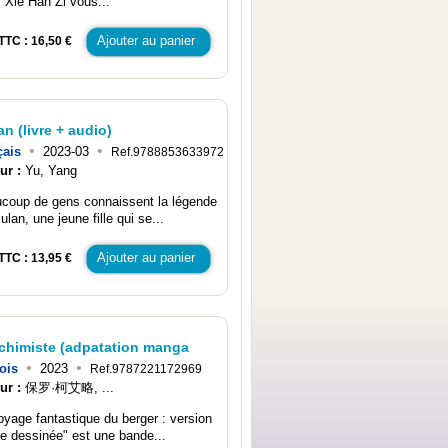
, Xie Han Zi vous...
Ajouter au panier
TTC : 16,50 €
n (livre + audio)
•
•
çais
2023-03
Ref.9788853633972
ur :
Yu, Yang
coup de gens connaissent la légende
lan, une jeune fille qui se...
Ajouter au panier
TTC : 13,95 €
lchimiste (adpatation manga
•
•
ois
2023
Ref.9787221172969
ur :
保罗·柯艾略, ...
oyage fantastique du berger : version
e dessinée" est une bande...