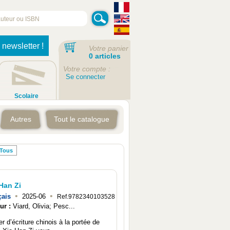
 newsletter !
Votre panier
0 articles
Votre compte :
Se connecter
Scolaire
Autres
Tout le catalogue
Tous
Han Zi
•
•
çais
2025-06
Ref.9782340103528
ur :
Viard, Olivia; Pesc...
r d’écriture chinois à la portée de