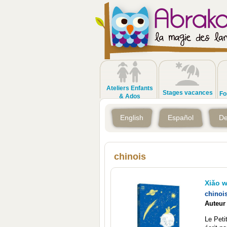
Ateliers Enfants
Stages vacances
Fo
& Ados
English
Español
De
chinois
Xiǎo w
chinoi
Auteur
Le Peti