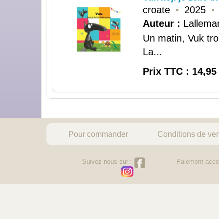
croate
•
2025
•
Auteur :
Lalleman
Un matin, Vuk tro
La...
Prix TTC : 14,95
Pour commander
Conditions de ve
Suivez-nous sur :
Paiement acce