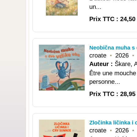
un...
Prix TTC : 24,50
Neobična muha s 
croate
•
2026
•
Auteur :
Škare, A
Être une mouche 
personne...
Prix TTC : 28,95
Zločinka ličinka i
croate
•
2026
•