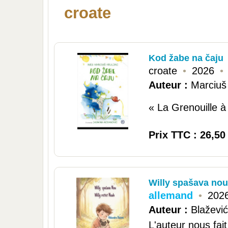
croate
Kod žabe na čaju
croate
•
2026
•
Auteur :
Marciuš 
« La Grenouille à 
Prix TTC : 26,50
Willy spašava nou
allemand
•
202
Auteur :
Blažević
L'auteur nous fait