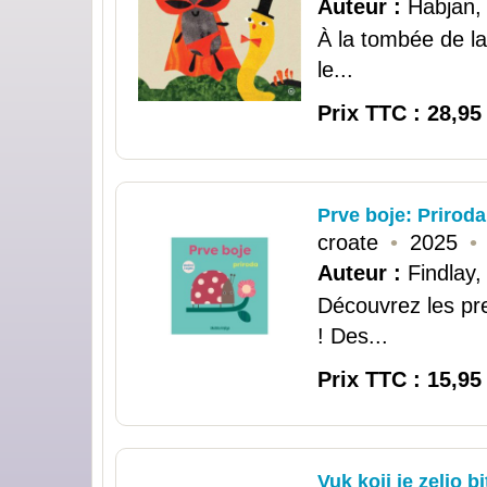
Auteur :
Habjan, 
À la tombée de la
le...
Prix TTC : 28,95
Prve boje: Priroda
croate
•
2025
•
Auteur :
Findlay
Découvrez les pr
! Des...
Prix TTC : 15,95
Vuk koji je zelio bi