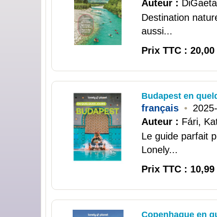
Auteur :
DiGaetan
Destination natur
aussi...
Prix TTC : 20,00
Budapest en quel
français
•
2025
Auteur :
Fári, Kat
Le guide parfait 
Lonely...
Prix TTC : 10,99
Copenhague en qu