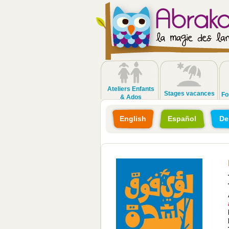
Ateliers Enfants
Stages vacances
Fo
& Ados
English
Español
De