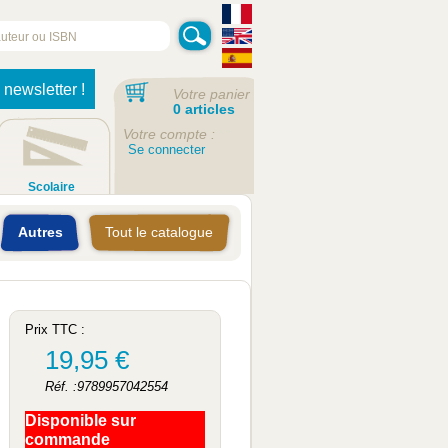
 newsletter !
Votre panier
0 articles
Votre compte :
Se connecter
Scolaire
Autres
Tout le catalogue
Prix TTC :
19,95 €
Réf. :9789957042554
Disponible sur
commande