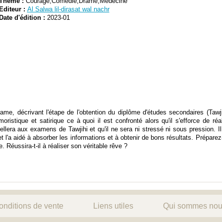
Thème :
Courage,Comédie,Drame,Medecine
Editeur :
Al Salwa lil-dirasat wal nachr
Date d'édition :
2023-01
e, décrivant l'étape de l'obtention du diplôme d'études secondaires (Tawj
oristique et satirique ce à quoi il est confronté alors qu'il s'efforce de réa
llera aux examens de Tawjihi et qu'il ne sera ni stressé ni sous pression. Il r
 et l'a aidé à absorber les informations et à obtenir de bons résultats. Prépare
 Réussira-t-il à réaliser son véritable rêve ?
onditions de vente
Liens utiles
Qui sommes nou