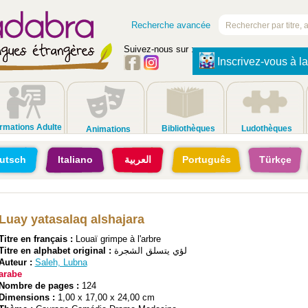
Recherche avancée
Suivez-nous sur :
Inscrivez-vous à la
rmations Adulte
Bibliothèques
Ludothèques
Animations
utsch
Italiano
العربية
Português
Türkçe
Luay yatasalaq alshajara
Titre en français :
Louaï grimpe à l'arbre
Titre en alphabet original :
لؤي يتسلق الشجرة
Auteur :
Saleh, Lubna
arabe
Nombre de pages :
124
Dimensions :
1,00 x 17,00 x 24,00 cm