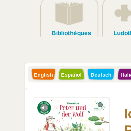
Bibliothèques
Ludot
English
Español
Deutsch
Ital