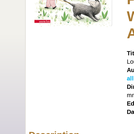
W
Ti
Lo
Au
al
Di
m
Ed
Da