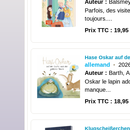
Auteur :
Balsmey
Parfois, des visi
toujours....
Prix TTC : 19,95
Hase Oskar auf d
allemand
•
2026
Auteur :
Barth, 
Oskar le lapin ad
manque...
Prix TTC : 18,95
Klugscheißerchen