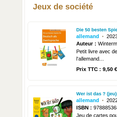
Jeux de société
Die 50 besten Spie
allemand
•
202
Auteur :
Winterme
Petit livre avec d
l'allemand...
Prix TTC : 9,50 
Wer ist das ? (jeu)
allemand
•
2022
ISBN :
97888536
Jeu de cartes pou