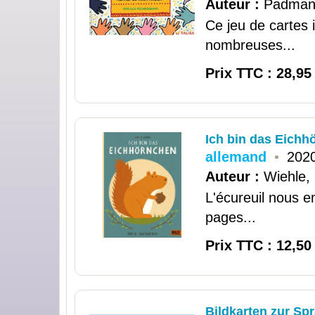
Auteur :
Padman
Ce jeu de cartes 
nombreuses...
Prix TTC : 28,95
Ich bin das Eichh
allemand
•
202
Auteur :
Wiehle, 
L'écureuil nous 
pages...
Prix TTC : 12,50
Bildkarten zur Sp