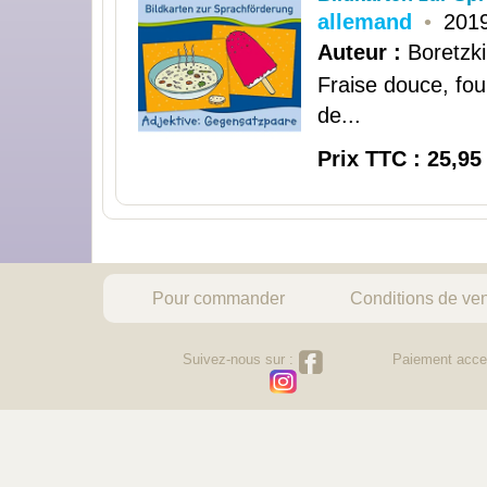
allemand
•
201
Auteur :
Boretzki
Fraise douce, fou
de...
Prix TTC : 25,95
Pour commander
Conditions de ve
Suivez-nous sur :
Paiement acce