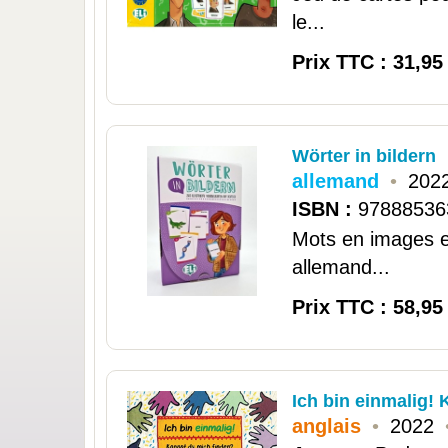
le...
Prix TTC : 31,95
Wörter in bildern
allemand
•
2022
ISBN :
97888536
Mots en images es
allemand...
Prix TTC : 58,95
Ich bin einmalig!
anglais
•
2022