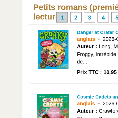
Petits romans (premi
lectures)
1
2
3
4
Danger at Crater 
anglais
•
2026-
Auteur :
Long, M
Froggy, intrépide 
de...
Prix TTC : 10,95
Cosmic Cadets an
anglais
•
2026-
Auteur :
Crawfor