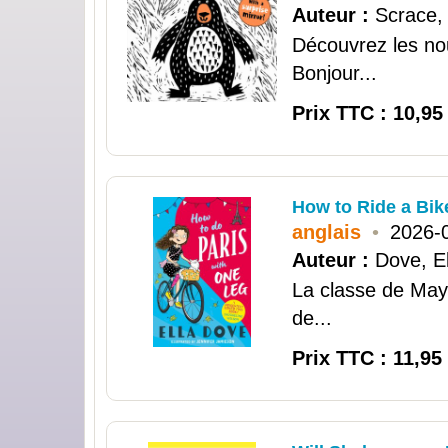
Auteur :
Scrace,
Découvrez les nou
Bonjour...
Prix TTC : 10,95
How to Ride a Bik
anglais
•
2026-
Auteur :
Dove, El
La classe de Maya
de...
Prix TTC : 11,95