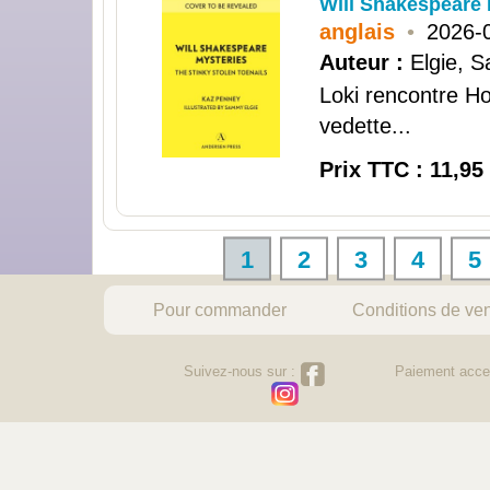
Will Shakespeare 
anglais
•
2026-
Auteur :
Elgie, 
Loki rencontre Ho
vedette...
Prix TTC : 11,95
1
2
3
4
5
Pour commander
Conditions de ve
Suivez-nous sur :
Paiement acce