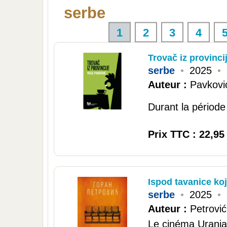
serbe
1
2
3
4
Trovač iz provinci
serbe
•
2025
•
Auteur :
Pavkovi
Durant la période 
Prix TTC : 22,95
Ispod tavanice koj
serbe
•
2025
•
Auteur :
Petrovi
Le cinéma Urania 