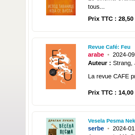
tous...
Prix TTC : 28,50
Revue Café: Feu
arabe
•
2024-09
Auteur :
Strang,
La revue CAFE pro
Prix TTC : 14,00
Vesela Pesma Nek
serbe
•
2024-01