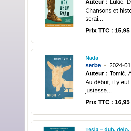
Auteur :
Lukić, 
Chansons et histo
serai...
Prix TTC : 15,95
Nada
serbe
•
2024-01
Auteur :
Tomić, 
Au début, il y eu
justesse...
Prix TTC : 16,95
Tesla – duh, delo, 