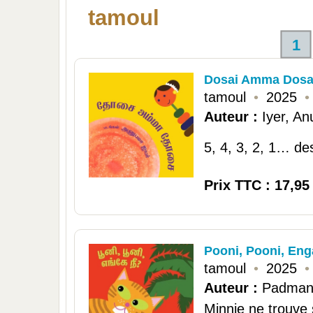
tamoul
1
Dosai Amma Dosai
tamoul
•
2025
•
Auteur :
Iyer, A
5, 4, 3, 2, 1… de
Prix TTC : 17,95
Pooni, Pooni, En
tamoul
•
2025
•
Auteur :
Padman
Minnie ne trouve 