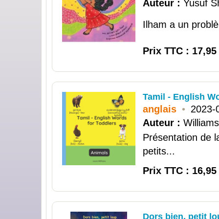
Auteur :
Yusuf S
Ilham a un problèm
Prix TTC : 17,95
Tamil - English W
anglais
•
2023-
Auteur :
William
Présentation de l
petits...
Prix TTC : 16,95
Dors bien, petit l