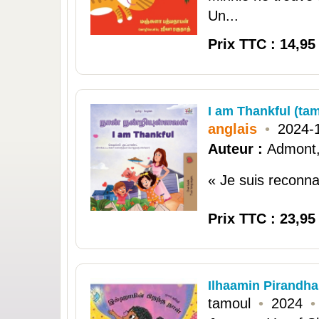
Un...
Prix TTC : 14,95
I am Thankful (tam
anglais
•
2024-
Auteur :
Admont,
« Je suis reconnai
Prix TTC : 23,95
Ilhaamin Pirandha
tamoul
•
2024
•