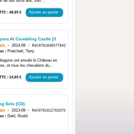
our de ses onze ans, son...
Ajouter au panier
TTC : 48,95 €
gons At Crumbling Castle (3
•
•
ais
2014-09
Ref.9781846577642
ur :
Pratchett, Terry
dragons ont envahi le Château en
es, et tous les chevaliers du...
Ajouter au panier
TTC : 24,95 €
ng Solo (CD)
•
•
ais
2013-09
Ref.9781611762075
ur :
Dahl, Roald