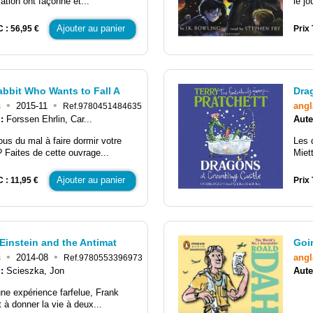
mation ont façonné et...
le j
Ajouter au panier
C : 56,95 €
Prix 
bbit Who Wants to Fall A
Dra
•
•
s
2015-11
angl
Ref.9780451484635
 :
Forssen Ehrlin, Car...
Aute
us du mal à faire dormir votre
Les 
? Faites de cette ouvrage...
Miett
Ajouter au panier
 : 11,95 €
Prix 
Einstein and the Antimat
Goi
•
•
s
2014-08
angl
Ref.9780553396973
 :
Scieszka, Jon
Aute
une expérience farfelue, Frank
t à donner la vie à deux...