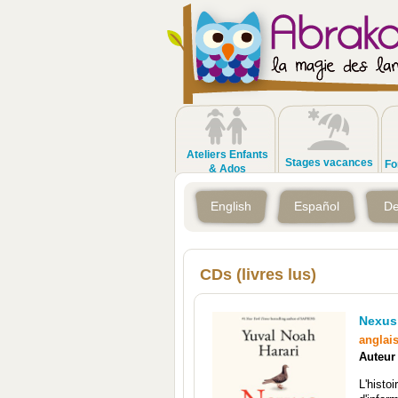
Ateliers Enfants
Stages vacances
Fo
& Ados
English
Español
De
CDs (livres lus)
Nexus
anglai
Auteur
L'histo