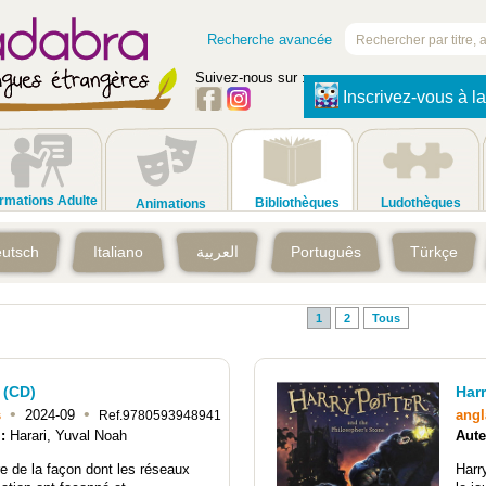
Recherche avancée
Suivez-nous sur :
Inscrivez-vous à la
rmations Adulte
Bibliothèques
Ludothèques
Animations
utsch
Italiano
العربية
Português
Türkçe
1
2
Tous
 (CD)
Har
•
•
s
2024-09
angl
Ref.9780593948941
 :
Harari, Yuval Noah
Aute
ire de la façon dont les réseaux
Harr