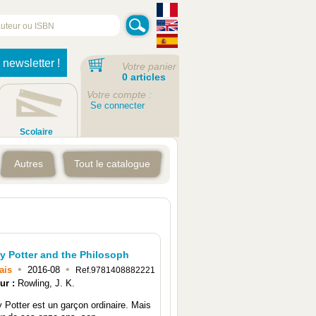
 newsletter !
Votre panier
0 articles
Votre compte :
Se connecter
Scolaire
Autres
Tout le catalogue
ry Potter and the Philosoph
•
•
ais
2016-08
Ref.9781408882221
ur :
Rowling, J. K.
y Potter est un garçon ordinaire. Mais