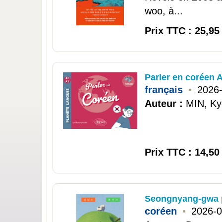
woo, à...
Prix TTC : 25,95
Parler en coréen 
français
•
2026
Auteur :
MIN, Ky
Prix TTC : 14,50
Seongnyang-gwa 
coréen
•
2026-0