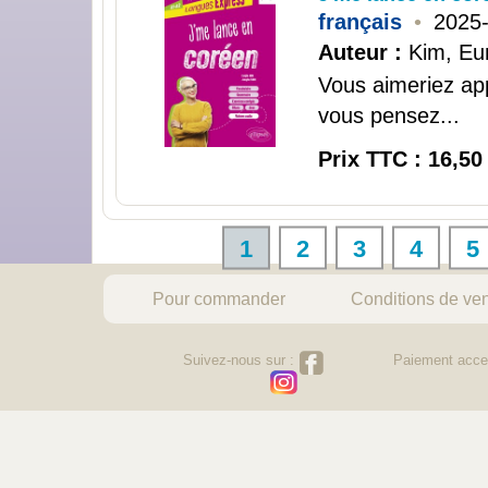
français
•
2025-
Auteur :
Kim, Eun
Vous aimeriez ap
vous pensez...
Prix TTC : 16,50
1
2
3
4
5
Pour commander
Conditions de ve
Suivez-nous sur :
Paiement acce