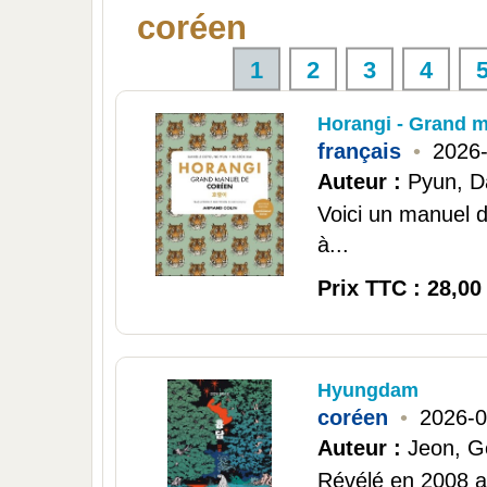
coréen
1
2
3
4
Horangi - Grand 
français
•
2026
Auteur :
Pyun, Da
Voici un manuel 
à...
Prix TTC : 28,00
Hyungdam
coréen
•
2026-0
Auteur :
Jeon, 
Révélé en 2008 a