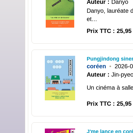
Auteur :
Danyo
Danyo, lauréate d
et...
Prix TTC : 25,95
Pungjindong sin
coréen
•
2026-0
Auteur :
Jin-pyeo
Un cinéma à salle
Prix TTC : 25,95
J'me lance en cor