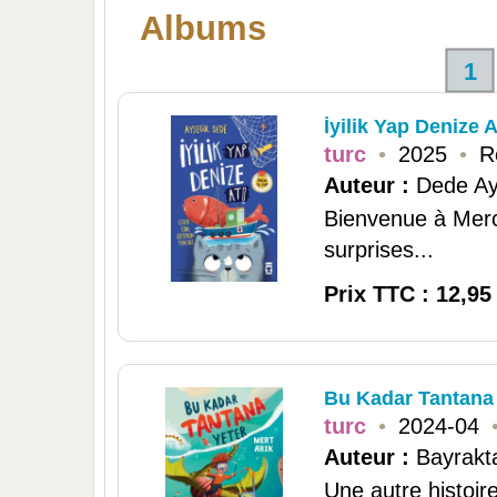
Albums
1
İyilik Yap Denize A
turc
•
2025
•
R
Auteur :
Dede Ay
Bienvenue à Merca
surprises...
Prix TTC : 12,95
Bu Kadar Tantana
turc
•
2024-04
Auteur :
Bayrakt
Une autre histoir