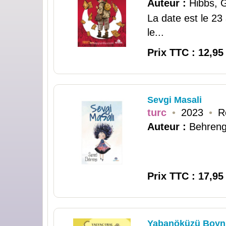
Auteur :
Hibbs, G
La date est le 23 
le...
Prix TTC : 12,95
Sevgi Masali
turc
•
2023
•
R
Auteur :
Behreng
Prix TTC : 17,95
Yabanöküzü Boynuz