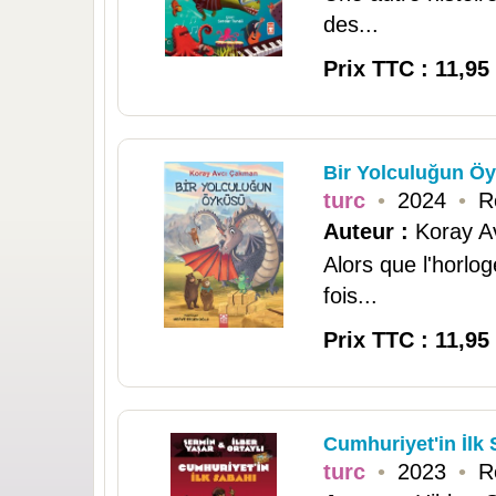
des...
Prix TTC : 11,95
Bir Yolculuğun Ö
turc
•
2024
•
R
Auteur :
Koray A
Alors que l'horlo
fois...
Prix TTC : 11,95
Cumhuriyet'in İlk
turc
•
2023
•
R